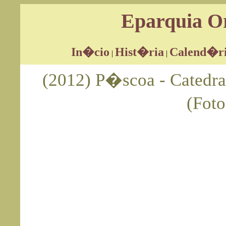
Eparquia Or
In�cio
Hist�ria
Calend�r
|
|
(2012) P�scoa - Catedr
(Foto